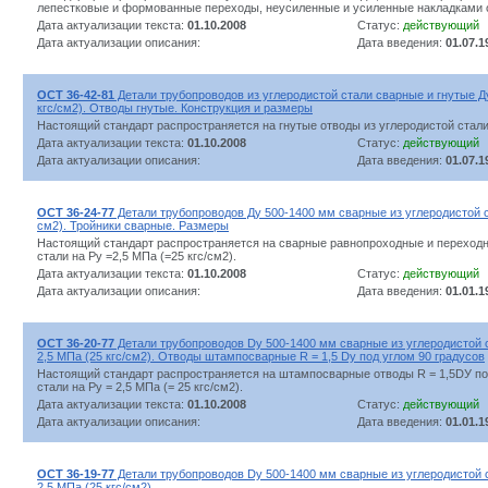
лепестковые и формованные переходы, неусиленные и усиленные накладками о
Дата актуализации текста:
01.10.2008
Статус:
действующий
Дата актуализации описания:
Дата введения:
01.07.1
ОСТ 36-42-81
Детали трубопроводов из углеродистой стали сварные и гнутые Д
кгс/см2). Отводы гнутые. Конструкция и размеры
Настоящий стандарт распространяется на гнутые отводы из углеродистой стали
Дата актуализации текста:
01.10.2008
Статус:
действующий
Дата актуализации описания:
Дата введения:
01.07.1
ОСТ 36-24-77
Детали трубопроводов Ду 500-1400 мм сварные из углеродистой ст
см2). Тройники сварные. Размеры
Настоящий стандарт распространяется на сварные равнопроходные и переходн
стали на Ру =2,5 МПа (=25 кгс/см2).
Дата актуализации текста:
01.10.2008
Статус:
действующий
Дата актуализации описания:
Дата введения:
01.01.1
ОСТ 36-20-77
Детали трубопроводов Dу 500-1400 мм сварные из углеродистой 
2,5 МПа (25 кгс/см2). Отводы штампосварные R = 1,5 Dу под углом 90 градусов
Настоящий стандарт распространяется на штампосварные отводы R = 1,5DУ под
стали на Ру = 2,5 МПа (= 25 кгс/см2).
Дата актуализации текста:
01.10.2008
Статус:
действующий
Дата актуализации описания:
Дата введения:
01.01.1
ОСТ 36-19-77
Детали трубопроводов Dу 500-1400 мм сварные из углеродистой 
2,5 МПа (25 кгс/см2)