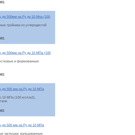
981
у до 500мм на Ру до 10 Мпа (100
ные тройники из углеродистой
981
у до 500мм на Ру до 10 МПа (100
пестковые и формованные
981
у до 500 мм на Ру до 10 МПа
 10 МПа (100 кгс/см2),
тали.
981
у до 500 мм на Ру до 10 МПа
ые заглушки; вальцованные,