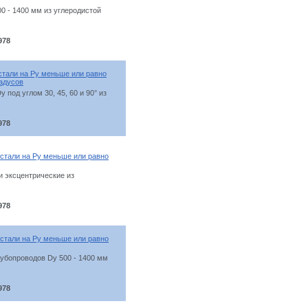
0 - 1400 мм из углеродистой
978
стали на Ру меньше или равно
радусов
под углом 30, 45, 60 и 90° из
978
 стали на Ру меньше или равно
и эксцентрические из
978
 стали на Ру меньше или равно
убопроводов Dу 500 - 1400 мм
978