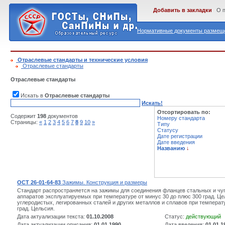
Добавить в закладки
О 
Нормативные документы размеще
Отраслевые стандарты и технические условия
Отраслевые стандарты
Отраслевые стандарты
Искать в
Отраслевые стандарты
Искать!
Отсортировать по:
Содержит
198
документов
Номеру стандарта
Страницы:
«
1
2
3
4
5
6
7
8
9
10
»
Типу
Статусу
Дате регистрации
Дате введения
Названию
↓
ОСТ 26-01-64-83
Зажимы. Конструкция и размеры
Стандарт распространяется на зажимы для соединения фланцев стальных и ч
аппаратов эксплуатируемых при температуре от минус 30 до плюс 300 град. Цел
углеродистых, легированных сталей и других металлов и сплавов при температ
град. Цельсия.
Дата актуализации текста:
01.10.2008
Статус:
действующий
Дата актуализации описания:
01.01.1990
Дата введения:
01.01.1