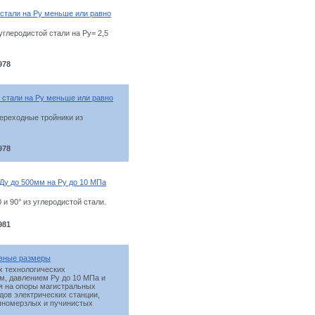
 стали на Ру меньше или равно
глеродистой стали на Ру= 2,5
978
 стали на Ру меньше или равно
ереходные тройники из
978
Ду до 500мм на Ру до 10 МПа
и 90° из углеродистой стали.
981
овные размеры
х технологических
м, давлением Ру до 10 МПа и
ся на опоры магистральных
дов электрических станции,
ечномерзлых и пучинистых