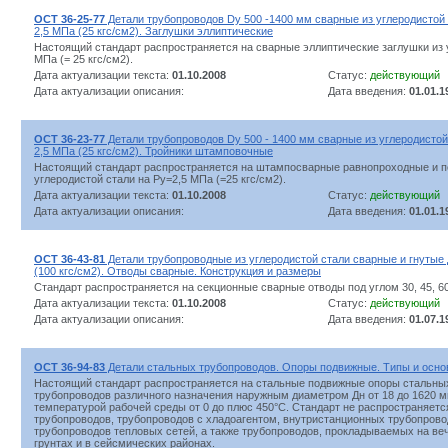
ОСТ 36-25-77
Детали трубопроводов Dу 500 -1400 мм сварные из углеродистой
2,5 МПа (25 кгс/см2). Заглушки эллиптические
Настоящий стандарт распространяется на сварные эллиптические заглушки из у
МПа (= 25 кгс/см2).
Дата актуализации текста:
01.10.2008
Статус:
действующий
Дата актуализации описания:
Дата введения:
01.01.1
ОСТ 36-23-77
Детали трубопроводов Dу 500 - 1400 мм сварные из углеродистой
2,5 МПа (25 кгс/см2). Тройники штамповочные
Настоящий стандарт распространяется на штампосварные равнопроходные и п
углеродистой стали на Ру=2,5 МПа (=25 кгс/см2).
Дата актуализации текста:
01.10.2008
Статус:
действующий
Дата актуализации описания:
Дата введения:
01.01.1
ОСТ 36-43-81
Детали трубопроводные из углеродистой стали сварные и гнутые 
(100 кгс/см2). Отводы сварные. Конструкция и размеры
Стандарт распространяется на секционные сварные отводы под углом 30, 45, 60 
Дата актуализации текста:
01.10.2008
Статус:
действующий
Дата актуализации описания:
Дата введения:
01.07.1
ОСТ 36-94-83
Детали стальных трубопроводов. Опоры подвижные. Типы и осн
Настоящий стандарт распространяется на стальные подвижные опоры стальны
трубопроводов различного назначения наружным диаметром Дн от 18 до 1620 м
температурой рабочей среды от 0 до плюс 450°С. Стандарт не распространяет
трубопроводов, трубопроводов с хладоагентом, внутристанционных трубопрово
трубопроводов тепловых сетей, а также трубопроводов, прокладываемых на в
грунтах и в сейсмических районах.