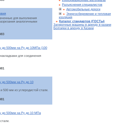
Информационные материалы
Разъяснения специалистов
Автомобильные дороги
овия
Энергосбережение и тепловая
изоляция
наченные для выполнения
Каталог стандартов (ГОСТы)
разрезания аналогичными
Затирочные машины в аренду в казани
Болгарки в аренду в Казани
983
у до 500мм на Ру до 10МПа (100
 накладками для соединения
981
у до 500мм на Ру до 10
и 500 мм из углеродистой стали.
981
у до 500мм на Ру до 10 МПа
стали.