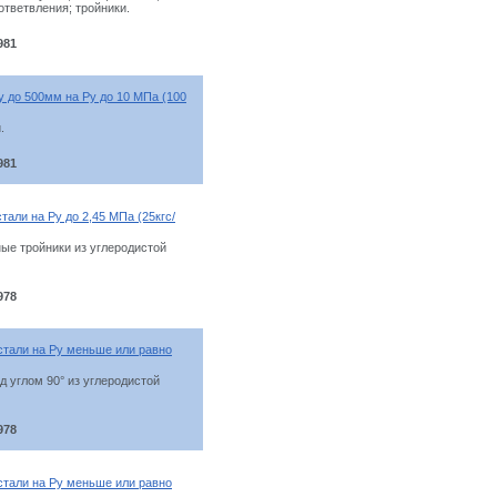
тветвления; тройники.
981
у до 500мм на Ру до 10 МПа (100
.
981
али на Ру до 2,45 МПа (25кгс/
ые тройники из углеродистой
978
стали на Ру меньше или равно
 углом 90° из углеродистой
978
стали на Ру меньше или равно