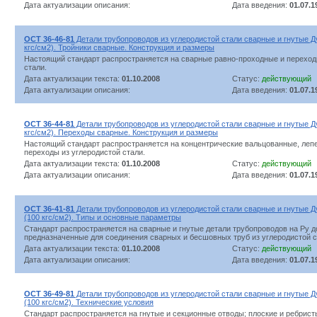
Дата актуализации описания:
Дата введения:
01.07.1
ОСТ 36-46-81
Детали трубопроводов из углеродистой стали сварные и гнутые Д
кгс/см2). Тройники сварные. Конструкция и размеры
Настоящий стандарт распространяется на сварные равно-проходные и переход
стали.
Дата актуализации текста:
01.10.2008
Статус:
действующий
Дата актуализации описания:
Дата введения:
01.07.1
ОСТ 36-44-81
Детали трубопроводов из углеродистой стали сварные и гнутые Д
кгс/см2). Переходы сварные. Конструкция и размеры
Настоящий стандарт распространяется на концентрические вальцованные, ле
переходы из углеродистой стали.
Дата актуализации текста:
01.10.2008
Статус:
действующий
Дата актуализации описания:
Дата введения:
01.07.1
ОСТ 36-41-81
Детали трубопроводов из углеродистой стали сварные и гнутые Д
(100 кгс/см2). Типы и основные параметры
Стандарт распространяется на сварные и гнутые детали трубопроводов на Ру до
предназначенные для соединения сварных и бесшовных труб из углеродистой с
Дата актуализации текста:
01.10.2008
Статус:
действующий
Дата актуализации описания:
Дата введения:
01.07.1
ОСТ 36-49-81
Детали трубопроводов из углеродистой стали сварные и гнутые Д
(100 кгс/см2). Технические условия
Стандарт распространяется на гнутые и секционные отводы; плоские и ребрист