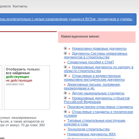
проекте
Контакты
ны исключительно с целью ознакомления учащихся ВУЗов, техникумов и училищ.
Навигационное меню:
Нормативно-правовые документы
Документы Системы нормативных
документов в строительстве
Справочные пособия к СНиП
Нормативные документы по надзору в
Отобразить только:
области строительства
все найденные
Отраслевые и ведомственные
действующие
нормативно-методические документы
не действующие
неизвестно
Директивные письма, положения,
рекомендации и др.
Другие национальные стандарты
Нормативные документы субъектов
Российской Федерации
Производственно-отраслевые стандарты
Отраслевые стандарты и технические
условия
угунных эмалированных
Типовые строительные конструкции,
ьсия, а также аппаратов из
изделия и узлы
уре от минус 70 до плюс 300
Технология строительства
Нормативные документы ЖКХ
985