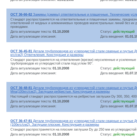
ОСТ 36-66-82
Зажимы (сжимы) ответвительные и плашечные. Технические усл
Стандарт распространяется на ответвительные и плашечные зажимы, предназ
ответвлений от медных и алюминиевых проводов магистральных линий без их 
проводами.
Дата актуализации текста:
01.10.2008
Статус:
действующий
Дата актуализации описания:
Дата введения:
01.01.1
ОСТ 36-45-81
Детали трубопроводов из углеродистой стали сварные и гнутые Д
кгс/см2) Ответвления. Конструкция и размеры
Стандарт распространяется на ответвления (врезки) неусиленные и усиленные
трубопроводов из углеродистой стали под углом 90°.
Дата актуализации текста:
01.10.2008
Статус:
действующий
Дата актуализации описания:
Дата введения:
01.07.1
ОСТ 36-48-81
Детали трубопроводов из углеродистой стали сварные и гнутые Д
Мпа(100кгс/см2). Заглушки ребристые. Конструкция и размеры
Настоящий стандарт распространяется на ребристые заглушки Dу 300, 350, 400 
Дата актуализации текста:
01.10.2008
Статус:
действующий
Дата актуализации описания:
Дата введения:
01.07.1
ОСТ 36-47-81
Детали трубопроводов из углеродистой стали сварные и гнутые Д
(100кгс/см2). Заглушки плоские. Конструкция и размеры
Стандарт распространяется на плоские заглушки Dу до 250 мм из углеродистой 
Дата актуализации текста:
01.10.2008
Статус:
действующий