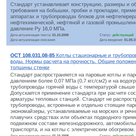
Стандарт устанавливает конструкцию, размеры и о
требования на бобышки, пробки и прокладки, прим
аппаратах и трубопроводах блоков для нефтепере
нефтехимической, нефтяной и газовой промышленн
давление Ру 16,0 МПа.
Дата актуализации текста:
01.10.2008
Статус:
действующий
Дата актуализации описания:
Дата введения:
01.09.1
ОСТ 108.031.08-85
Котлы стационарные и трубопров
воды. Нормы расчета на прочность. Общие положе
толщины стенки
Стандарт распространяется на паровые котлы и па
давлением более 0,07 МПа (0,7 кгс/см2) и на водог
трубопроводы горячей воды с температурой свыше 
Допускается применение стандарта при расчете сос
арматуры тепловых станций. Стандарт не распростр
трубопроводы, встроенные и отдельно стоящие пар
экономайзеры, устанавливаемые на морских и речн
плавучих средствах или объектах подводного приме
подвижном составе железнодорожного, автомобильн
транспорта, и на котлы с электрическим обогревом.
Дата актуализации текста:
01.10.2008
Статус:
действующий