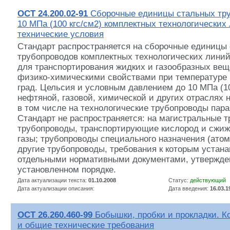
ОСТ 24.200.02-91
Сборочные единицы стальных тру
10 МПа (100 кгс/см2) комплектных технологически
технические условия
Стандарт распространяется на сборочные единицы
трубопроводов комплектных технологических линий
для транспортирования жидких и газообразных ве
физико-химическими свойствами при температуре 
град. Цельсия и условным давлением до 10 МПа (10
нефтяной, газовой, химической и других отраслях 
в том числе на технологические трубопроводы пара
Стандарт не распространяется: на магистральные 
трубопроводы, транспортирующие кислород и сжи
газы; трубопроводы специального назначения (атом
другие трубопроводы, требования к которым устан
отдельными нормативными документами, утвержде
установленном порядке.
Дата актуализации текста:
01.10.2008
Статус:
действующий
Дата актуализации описания:
Дата введения:
16.03.1
ОСТ 26.260.460-99
Бобышки, пробки и прокладки. К
и общие технические требования