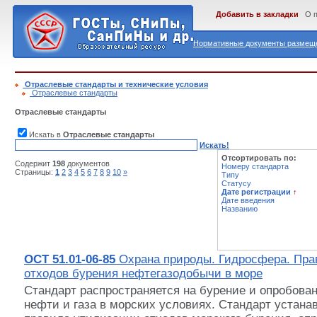
Добавить в закладки
О 
Нормативные документы размеще
Отраслевые стандарты и технические условия
Отраслевые стандарты
Отраслевые стандарты
Искать в
Отраслевые стандарты
Искать!
Отсортировать по:
Содержит
198
документов
Номеру стандарта
Страницы:
1
2
3
4
5
6
7
8
9
10
»
Типу
Статусу
Дате регистрации
↑
Дате введения
Названию
ОСТ 51.01-06-85
Охрана природы. Гидросфера. Пра
отходов бурения нефтегазодобычи в море
Стандарт распространяется на бурение и опробова
нефти и газа в морских условиях. Стандарт устана