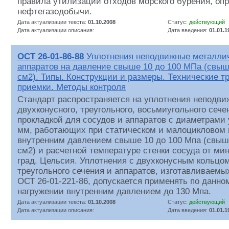
правила утилизации отходов морского бурения, оп
нефтегазодобычи.
Дата актуализации текста:
01.10.2008
Статус:
действующий
Дата актуализации описания:
Дата введения:
01.01.1
ОСТ 26-01-86-88
Уплотнения неподвижные металлич
аппаратов на давление свыше 10 до 100 МПа (свыше
см2). Типы. Конструкции и размеры. Технические т
приемки. Методы контроля
Стандарт распространяется на уплотнения неподви
двухконусного, треугольного, восьмиугольного сече
прокладкой для сосудов и аппаратов с диаметрами 
мм, работающих при статическом и малоцикловом 
внутренним давлением свыше 10 до 100 Мпа (свыше 
см2) и расчетной температуре стенки сосуда от ми
град. Цельсия. Уплотнения с двухконусным кольцо
треугольного сечения и аппаратов, изготавливаемы
ОСТ 26-01-221-86, допускается применять по данно
нагружении внутренним давлением до 130 Мпа.
Дата актуализации текста:
01.10.2008
Статус:
действующий
Дата актуализации описания:
Дата введения:
01.01.1