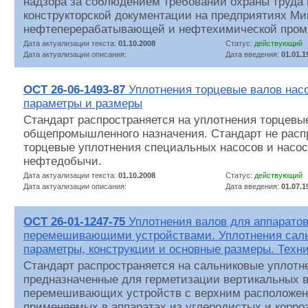
надзора за соблюдением требований охраны труда 
конструкторской документации на предприятиях Ми
нефтеперерабатывающей и нефтехимической про
Дата актуализации текста:
01.10.2008
Статус:
действующий
Дата актуализации описания:
Дата введения:
01.01.1
ОСТ 26-06-1493-87
Уплотнения торцевые валов нас
параметры и размеры
Стандарт распространяется на уплотнения торцевы
общепромышленного назначения. Стандарт не расп
торцевые уплотнения специальных насосов и насос
нефтедобычи.
Дата актуализации текста:
01.10.2008
Статус:
действующий
Дата актуализации описания:
Дата введения:
01.07.1
ОСТ 26-01-1247-75
Уплотнения валов для аппаратов
перемешивающими устройствами. Уплотнения саль
параметры, конструкции и основные размеры. Техн
Стандарт распространяется на сальниковые уплотн
предназначенные для герметизации вертикальных 
перемешивающих устройств с верхним расположен
применяемых в аппаратах из углеродистых и корро