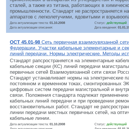
сталей, а также из титана, работающих в химическо
промышленности. Стандарт не распространяется на
аппаратов с легколетучими, ядовитыми и взрывоо
Дата актуализации текста:
01.10.2008
Статус:
действующий
Дата актуализации описания:
Дата введения:
01.01.1
ОСТ 45.01-98
Сеть первичная взаимоувязанной сети
Федерации. Участки кабельные элементарные и се
линий передачи. Нормы электрические. Методы ис
Стандарт рапсространяется на элементарные кабел
кабельные секции (КС) линий передачи магистраль
первичных сетей Взаимоувязанной сети связи Рос
Стандарт устанавливает нормы на электрические п
постоянном и временном токах, смонтированных ЭК
цифровых систем передачи магистральной и внутр
связи. Положения стандарта подлежат применению
кабельных линий передачи и при проведении ремон
восстановительных работ. Стандарт не рапсростран
линии передачи местных первичных сетей, на опти
кабельные линии.
Дата актуализации текста:
01.10.2008
Статус:
действующий
Дата актуализации описания:
Дата введения:
01.01.1