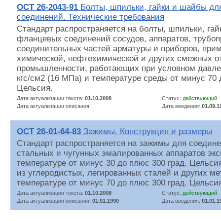
ОСТ 26-2043-91
Болты, шпильки, гайки и шайбы д
соединений. Технические требования
Стандарт распространяется на болты, шпильки, га
фланцевых соединений сосудов, аппаратов, трубоп
соединительных частей арматуры и приборов, при
химической, нефтехимической и других смежных о
промышленности, работающих при условном давлен
кгс/см2 (16 МПа) и температуре среды от минус 70 
Цельсия.
Дата актуализации текста:
01.10.2008
Статус:
действующий
Дата актуализации описания:
Дата введения:
01.09.1
ОСТ 26-01-64-83
Зажимы. Конструкция и размеры
Стандарт распространяется на зажимы для соедин
стальных и чугунных эмалированных аппаратов эк
температуре от минус 30 до плюс 300 град. Цельсия
из углеродистых, легированных сталей и других ме
температуре от минус 70 до плюс 300 град. Цельси
Дата актуализации текста:
01.10.2008
Статус:
действующий
Дата актуализации описания:
01.01.1990
Дата введения:
01.01.1