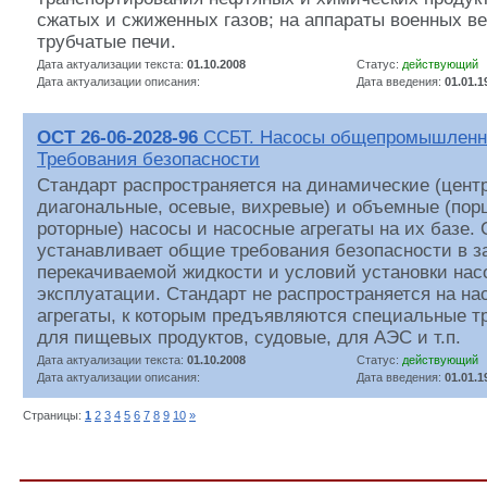
сжатых и сжиженных газов; на аппараты военных ве
трубчатые печи.
Дата актуализации текста:
01.10.2008
Статус:
действующий
Дата актуализации описания:
Дата введения:
01.01.1
ОСТ 26-06-2028-96
ССБТ. Насосы общепромышленно
Требования безопасности
Стандарт распространяется на динамические (цент
диагональные, осевые, вихревые) и объемные (пор
роторные) насосы и насосные агрегаты на их базе.
устанавливает общие требования безопасности в з
перекачиваемой жидкости и условий установки нас
эксплуатации. Стандарт не распространяется на на
агрегаты, к которым предъявляются специальные т
для пищевых продуктов, судовые, для АЭС и т.п.
Дата актуализации текста:
01.10.2008
Статус:
действующий
Дата актуализации описания:
Дата введения:
01.01.1
Страницы:
1
2
3
4
5
6
7
8
9
10
»