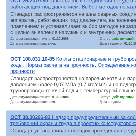
ОСТ 26-2079-80
Швы сварных соединений сосудов и
работающих под давлением. Выбор методов нераз
Стандарт распространяется на швы сварных соедин
аппаратов, работающих под давлением, выполненн
плавлением и устанавливает выбор методов нераз
с целью выявления наружных и внутренних дефект
Дата актуализации текста:
01.10.2008
Статус:
действующий
Дата актуализации описания:
Дата введения:
01.10.1
ОСТ 108.031.10-85
Котлы стационарные и трубопров
воды. Нормы расчета на прочность. Определение 
прочности
Стандарт распространяется на паровые котлы и па
давлением более 0,07 МПа (0.7 кгс/см2) и на водог
трубопроводы горячей воды с температурой свыше 
Дата актуализации текста:
01.10.2008
Статус:
действующий
Дата актуализации описания:
Дата введения:
ОСТ 38.00266-82
Надзор предупредительный за со
требований охраны труда в проектно-конструкторск
Стандарт устанавливает порядок проведения преду