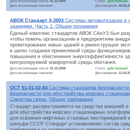
Дата актуализации текста:
01.10.2008
Статус:
действующий
Дата актуализации описания:
Дата введения:
09.06.2
АВОК Стандарт 3-2003
Системы автоматизации и 
зданиями. Часть 1. Общие положения
Единый комплекс стандартов АВОК САиУЗ был разр
чтобы помочь организациям и предприятиям внедр
проектировании новых зданий и реконструкции экс
в целях создания приемлемой среды функциониров
повышения и обеспечения энергоэффективности зд
контролируемой комфортной среды обитания.
Дата актуализации текста:
01.10.2008
Статус:
действующий
Дата актуализации описания:
Дата введения:
12.03.2
ОСТ 51-01-02-84
Система стандартов безопасности 
безопасности для обустройства морских стациона
Средства связи. Общие требования
Стандарт распространяется на средства внешней и
для обустройства морских стационарных платформ
для освоения нефтяных и газовых месторождений к
шельфа СССР. Стандарт устанавливает состав сре
требования к их размещению на проектируемых и 