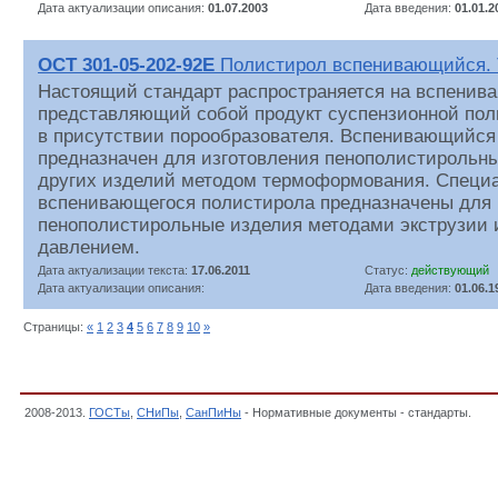
Дата актуализации описания:
01.07.2003
Дата введения:
01.01.2
ОСТ 301-05-202-92Е
Полистирол вспенивающийся. 
Настоящий стандарт распространяется на вспенив
представляющий собой продукт суспензионной по
в присутствии порообразователя. Вспенивающийся
предназначен для изготовления пенополистирольны
других изделий методом термоформования. Специ
вспенивающегося полистирола предназначены для 
пенополистирольные изделия методами экструзии 
давлением.
Дата актуализации текста:
17.06.2011
Статус:
действующий
Дата актуализации описания:
Дата введения:
01.06.1
Страницы:
«
1
2
3
4
5
6
7
8
9
10
»
2008-2013.
ГОСТы
,
СНиПы
,
СанПиНы
- Нормативные документы - стандарты.
Отр