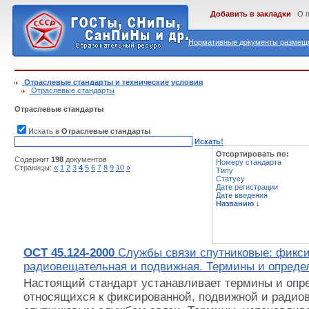
Добавить в закладки
О 
Нормативные документы размеще
Отраслевые стандарты и технические условия
Отраслевые стандарты
Отраслевые стандарты
Искать в
Отраслевые стандарты
Искать!
Отсортировать по:
Содержит
198
документов
Номеру стандарта
Страницы:
«
1
2
3
4
5
6
7
8
9
10
»
Типу
Статусу
Дате регистрации
Дате введения
Названию
↓
ОСТ 45.124-2000
Службы связи спутниковые: фикси
радиовещательная и подвижная. Термины и опреде
Настоящий стандарт устанавливает термины и опр
относящихся к фиксированной, подвижной и радио