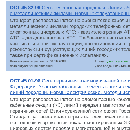
ОСТ 45.82-96
Сеть телефонная городская. Линии аб
с металлическими жилами. Нормы эксплуатационн
Стандарт распространяется на абонентские кабель
металлическими жилами городских телефонных сете
электронных цифровых АТС; - квазиэлектронных АТ
АТС; - декадно-шаговых АТС. Требования настояще
учитываться при эксплуатации, проектировании, ст
реконструкции существующих линий городских тел
также при сертификационных испытаниях.
Дата актуализации текста:
01.10.2008
Статус:
действующий
Дата актуализации описания:
Дата введения:
01.01.1
ОСТ 45.01-98
Сеть первичная взаимоувязанной сети
Федерации. Участки кабельные элементарные и се
линий передачи. Нормы электрические. Методы ис
Стандарт рапсространяется на элементарные кабел
кабельные секции (КС) линий передачи магистраль
первичных сетей Взаимоувязанной сети связи Рос
Стандарт устанавливает нормы на электрические п
постоянном и временном токах, смонтированных ЭК
цифровых систем передачи магистральной и внутр