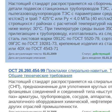
Настоящий стандарт распространяется на сборочны
детали подвесок станционных трубопроводов ТЭС,
пылегазовоздухопроводов ТЭС с параметрами среды
кгс/см2) и tраб ? 425°С или Ру < 4,0 МПа (40 кгс/см
строящихся г районах с расчетной температурой на
ниже минус 30°С. При температуре среды выше 350
прилегающие к трубопроводу, изготавливать из сл
сталь листовая марки 0912C по ГОСТ 5520-79, сорт
09Г2С по ГОСТ 19281-73, крепежные изделия из ста
или 40Х по ГОСТ 4543-71
Дата актуализации текста:
01.01.2009
Статус:
действующий
Дата актуализации описания:
Дата введения:
01.01.1
ОСТ 26.260.454-99
Прокладки спирально-навитые. Т
Общие технические требования
Настоящий стандарт распространяется на спиральн
(СНП), предназначенные для уплотнения круглых о
фланцевых соединений и соединений типа «выступ 
паз» арматуры, трубопроводов, сосудов, аппаратов,
аналогичного оборудования химической, нефтепер
других отраслей промышленности.
Дата актуализации текста:
01.10.2008
Статус:
действующий