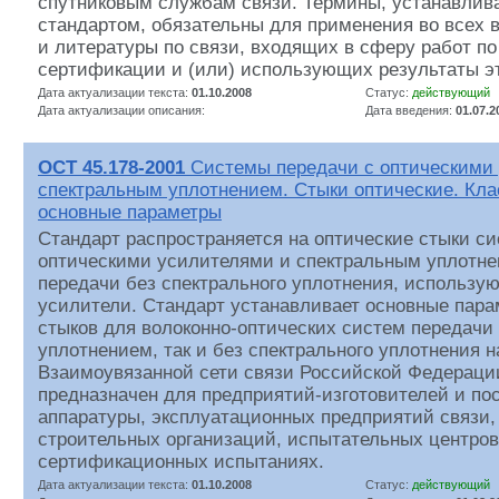
спутниковым службам связи. Термины, устанавли
стандартом, обязательны для применения во всех 
и литературы по связи, входящих в сферу работ по
сертификации и (или) использующих результаты эт
Дата актуализации текста:
01.10.2008
Статус:
действующий
Дата актуализации описания:
Дата введения:
01.07.2
ОСТ 45.178-2001
Системы передачи с оптическими
спектральным уплотнением. Стыки оптические. Кл
основные параметры
Стандарт распространяется на оптические стыки си
оптическими усилителями и спектральным уплотне
передачи без спектрального уплотнения, использу
усилители. Стандарт устанавливает основные пара
стыков для волоконно-оптических систем передачи 
уплотнением, так и без спектрального уплотнения 
Взаимоувязанной сети связи Российской Федераци
предназначен для предприятий-изготовителей и по
аппаратуры, эксплуатационных предприятий связи,
строительных организаций, испытательных центров
сертификационных испытаниях.
Дата актуализации текста:
01.10.2008
Статус:
действующий