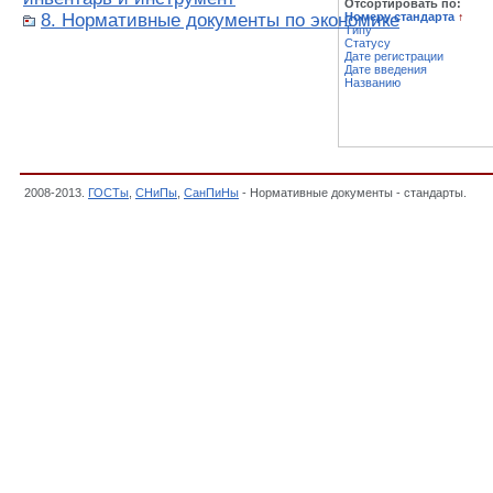
Отсортировать по:
8. Нормативные документы по экономике
Номеру стандарта
↑
Типу
Статусу
Дате регистрации
Дате введения
Названию
2008-2013.
ГОСТы
,
СНиПы
,
СанПиНы
- Нормативные документы - стандарты.
Док