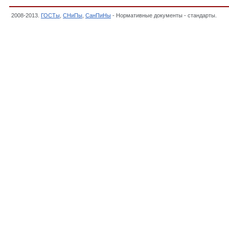
2008-2013.
ГОСТы
,
СНиПы
,
СанПиНы
- Нормативные документы - стандарты.
Мет
мостов,