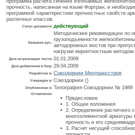
программа расчета сечений изгибаемых железобе­тон
прочность, написанная на языке Фортран, и необхо­д
программой характеристики прочностных свойств ар
различных классов.
действующий
Статус документа:
Методические рекомендации по 
грузоподъемности железобетонны
Название рус.:
автодорожных мостов при пропус
нагрузки вероятностным методом
01.01.2009
Дата актуализации текста:
29.04.2009
Дата добавления в базу:
Союздорнии Минтрансстроя
Разработан в:
Союздорнии ()
Утверждён в:
Типография Союздорнии № 1989
Опубликован в:
Оглавление:
Предисловие
1. Общие положения
2. Определение расчетного 
многоэлементной арматуры п
прочность и его среднеквадр
3. Расчет несущей способно
прочности