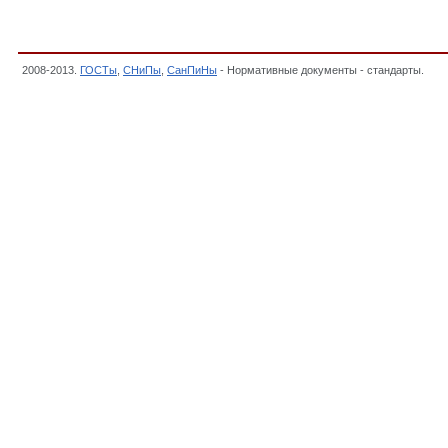
2008-2013.
ГОСТы
,
СНиПы
,
СанПиНы
- Нормативные документы - стандарты.
, М
автодорожных мостов при пропуске сверхнормативной нагрузки вероятностным м