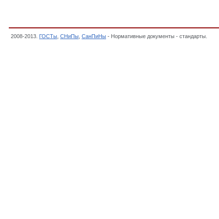
2008-2013.
ГОСТы
,
СНиПы
,
СанПиНы
- Нормативные документы - стандарты.
, К