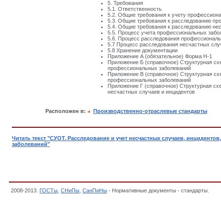
5. Требования
5.1. Ответственность
5.2. Общие требования к учету профессион
5.3. Общие требования к расследованию п
5.4. Общие требования к расследованию не
5.5. Процесс учета профессиональных забо
5.6. Процесс расследования профессионал
5.7 Процесс расследования несчастных слу
5.8 Хранение документации
Приложение А (обязательное) Форма Н-1
Приложение Б (справочное) Структурная сх
профессиональных заболеваний
Приложение В (справочное) Структурная с
профессиональных заболеваний
Приложение Г (справочное) Структурная сх
несчастных случаев и инцидентов
Расположен в:
Производственно-отраслевые стандарты
Читать текст "СУОТ. Расследование и учет несчастных случаев, инциденто
заболеваний"
2008-2013.
ГОСТы
,
СНиПы
,
СанПиНы
- Нормативные документы - стандарты.
СТП