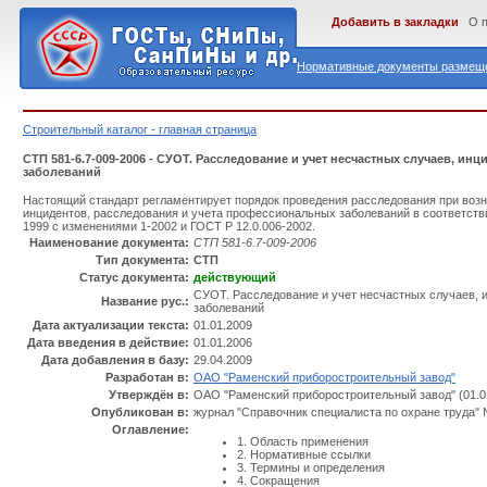
Добавить в закладки
О 
Нормативные документы размеще
Строительный каталог - главная страница
СТП 581-6.7-009-2006 - СУОТ. Расследование и учет несчастных случаев, и
заболеваний
Настоящий стандарт регламентирует порядок проведения расследования при возн
инцидентов, расследования и учета профессиональных заболеваний в соответст
1999 с изменениями 1-2002 и ГОСТ Р 12.0.006-2002.
Наименование документа:
СТП 581-6.7-009-2006
Тип документа:
СТП
Статус документа:
действующий
СУОТ. Расследование и учет несчастных случаев,
Название рус.:
заболеваний
Дата актуализации текста:
01.01.2009
Дата введения в действие:
01.01.2006
Дата добавления в базу:
29.04.2009
Разработан в:
ОАО "Раменский приборостроительный завод"
Утверждён в:
ОАО "Раменский приборостроительный завод" (01.0
Опубликован в:
журнал "Справочник специалиста по охране труда" 
Оглавление:
1. Область применения
2. Нормативные ссылки
3. Термины и определения
4. Сокращения