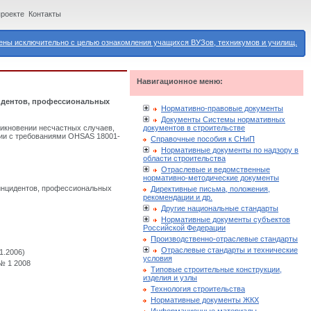
проекте
Контакты
ны исключительно с целью ознакомления учащихся ВУЗов, техникумов и училищ.
Навигационное меню:
нцидентов, профессиональных
Нормативно-правовые документы
Документы Системы нормативных
документов в строительстве
икновении несчастных случаев,
вии с требованиями OHSAS 18001-
Справочные пособия к СНиП
Нормативные документы по надзору в
области строительства
Отраслевые и ведомственные
нормативно-методические документы
 инцидентов, профессиональных
Директивные письма, положения,
рекомендации и др.
Другие национальные стандарты
Нормативные документы субъектов
Российской Федерации
Производственно-отраслевые стандарты
Отраслевые стандарты и технические
1.2006)
условия
№ 1 2008
Типовые строительные конструкции,
изделия и узлы
Технология строительства
Нормативные документы ЖКХ