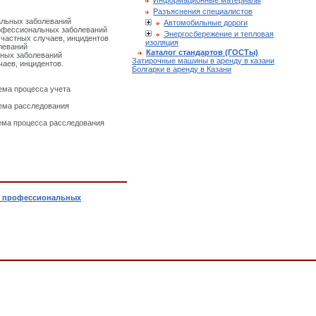
Информационные материалы
Разъяснения специалистов
альных заболеваний
Автомобильные дороги
рофессиональных заболеваний
Энергосбережение и тепловая
счастных случаев, инцидентов
изоляция
леваний
Каталог стандартов (ГОСТы)
ьных заболеваний
Затирочные машины в аренду в казани
чаев, инцидентов.
Болгарки в аренду в Казани
ема процесса учета
хема расследования
ема процесса расследования
в, профессиональных
 581-6.7-009-2006, СУОТ. Расследование и учет несчастных случаев, инцидентов, пр