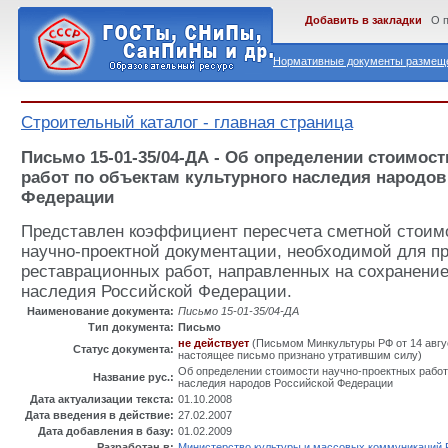
Добавить в закладки
О 
Нормативные документы размеще
Строительный каталог - главная страница
Письмо 15-01-35/04-ДА - Об определении стоимос
работ по объектам культурного наследия народов
Федерации
Представлен коэффициент пересчета сметной стоим
научно-проектной документации, необходимой для п
реставрационных работ, направленных на сохранение
наследия Российской Федерации.
Наименование документа:
Письмо 15-01-35/04-ДА
Тип документа:
Письмо
не действует
(Письмом Минкультуры РФ от 14 август
Статус документа:
настоящее письмо признано утратившим силу)
Об определении стоимости научно-проектных работ
Название рус.:
наследия народов Российской Федерации
Дата актуализации текста:
01.10.2008
Дата введения в действие:
27.02.2007
Дата добавления в базу:
01.02.2009
Разработан в:
Министерство культуры и массовых коммуникаций