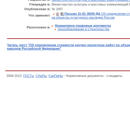
Утверждён в:
Министерство культуры и массовых коммуникаций Р
Опубликован в:
№ 2007
Письмо 11-01-35/04-ДА
Об определении ст
Что заменяет:
на объектах культурного наследия России
Нормативно-правовые документы
Расположен в:
Ценообpазование в стpоительстве
Читать текст "Об определении стоимости научно-проектных работ по объе
народов Российской Федерации"
2008-2013.
ГОСТы
,
СНиПы
,
СанПиНы
- Нормативные документы - стандарты.
Пис
наследия народов Российской Федерации,