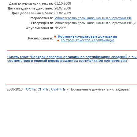
Дата актуализации текста:
01.10.2008
Дата введения в действие:
26.07.2006
Дата добавления в базу:
01.02.2009
Разработан в:
Министерство промышленности и энергетики РФ
Утверждён в:
Министерство промышленности и энергетики РФ (26
Опубликован в:
№ 2006
Нормативно-правовые документы
Расположен в:
Контpоль качества, сеpтификация
Читать текст "Порядок передачи органами по сертификации сведений о в
соответствия в единый реестр выданных сертификатов соответствия"
2008-2013.
ГОСТы
,
СНиПы
,
СанПиНы
- Нормативные документы - стандарты.
При
соответствия в единый реестр выданных сертификатов соответствия,