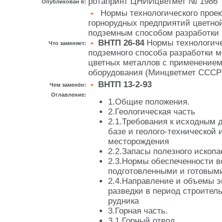
ротапринт ЦНИИцветмет № 1986
Опубликован в:
Нормы технологического прое
горнорудных предприятий цветно
подземным способом разработки (
ВНТП 26-84
Нормы технологиче
Что заменяет:
подземного способа разработки 
цветных металлов с применением
оборудования (Минцветмет СССР
ВНТП 13-2-93
Чем заменён:
Оглавление:
1.Общие положения.
2.Геологическая часть
2.1.Требования к исходным 
базе и геолого-технической 
месторождения
2.2.Запасы полезного ископа
2.3.Нормы обеспеченности 
подготовленными и готовым
2.4.Направление и объемы 
разведки в период строител
рудника
3.Горная часть.
3.1.Горный отвод