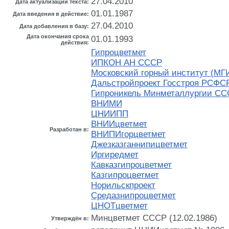
27.04.2010
Дата актуализации текста:
01.01.1987
Дата введения в действие:
27.04.2010
Дата добавления в базу:
Дата окончания срока
01.01.1993
действия:
Гипроцветмет
ИПКОН АН СССР
Московский горный институт (МГ
Дальстройпроект Госстроя РСФС
Гипроникель Минметаллургии С
ВНИМИ
ЦНИИПП
ВНИИцветмет
Разработан в:
ВНИПИгорцветмет
Джезказганнипицветмет
Иргиредмет
Кавказгипроцветмет
Казгипроцветмет
Норильскпроект
Средазнипроцветмет
ЦНОТцветмет
Минцветмет СССР (12.02.1986)
Утверждён в: