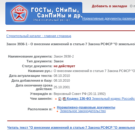
Добавить в закладки
О 
Нормативные документы размеще
Строительный каталог - главная страница
Закон 3936-1 - О внесении изменений в статью 7 Закона РСФСР "О земельн
Наименование документа:
Закон 3936-1
Тип документа:
Закон
Статус документа:
не действует
Название рус.:
О внесении изменений в статью 7 Закона РСФСР "
Дата актуализации текста:
08.10.2010
Дата добавления в базу:
08.10.2010
Дата окончания срока
25.10.2001
действия:
Утверждён в:
Верховный Совет РФ (20.11.1992)
Чем заменён:
Кодекс 136-ФЗ
Земельный кодекс Российс
Нормативно-правовые документы
Расположен в:
Земельное законодательство
Читать текст "О внесении изменений в статью 7 Закона РСФСР "О земельн