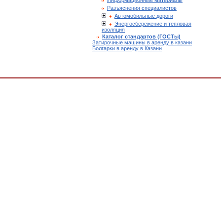
Информационные материалы
Разъяснения специалистов
Автомобильные дороги
Энергосбережение и тепловая
изоляция
Каталог стандартов (ГОСТы)
Затирочные машины в аренду в казани
Болгарки в аренду в Казани
он 3936-1, О внесении изменений в статью 7 Закона РСФСР "О земельной реформе",