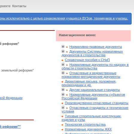
проекте
Контакты
ны исключительно с целью ознакомления учащихся ВУЗов, техникумов и училищ.
Навигационное меню:
ой реформе"
Нормативно-правовые документы
Документы Системы нормативных
документов в строительстве
Справочные пособия к СНиП
Нормативные документы по надзору в
области строительства
О земельной реформе"
Отраслевые и ведомственные
нормативно-методические документы
Директивные письма, положения,
рекомендации и др.
Другие национальные стандарты
Нормативные документы субъектов
кой Федерации
Российской Федерации
Производственно-отраслевые стандарты
Отраслевые стандарты и технические
условия
Типовые строительные конструкции,
изделия и узлы
Технология строительства
ой реформе""
Нормативные документы ЖКХ