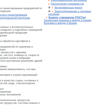
Информационные материалы
Разъяснения специалистов
Автомобильные дороги
о проектирования предприятий по
родукции
Энергосбережение и тепловая
изоляция
ского проектирования
Каталог стандартов (ГОСТы)
 плодоовощной продукции
Затирочные машины в аренду в казани
Болгарки в аренду в Казани
сновных и вспомогательных
 складских и подсобных помещений
лодоовощной продукции
дукции
и обработке картофеля и
предприятий по хранению и
кции
 процессов к зданиям,
, чистоте, влажности, скорости
 уровню шума и вибрации
и конструктивным решениям зданий
режимы
ования микроклимата, состава
анитария и охрана окружающей
м и качеству сырья, основных и
астей, воды, электроэнергии,
рья
 хранении
льных материалов
хнологических процессов
ких процессов, системы машин и