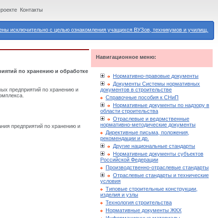
проекте
Контакты
ны исключительно с целью ознакомления учащихся ВУЗов, техникумов и училищ.
Навигационное меню:
иятий по хранению и обработке
Нормативно-правовые документы
Документы Системы нормативных
документов в строительстве
ых предприятий по хранению и
омплекса.
Справочные пособия к СНиП
Нормативные документы по надзору в
области строительства
Отраслевые и ведомственные
нормативно-методические документы
ния предприятий по хранению и
Директивные письма, положения,
рекомендации и др.
Другие национальные стандарты
Нормативные документы субъектов
Российской Федерации
Производственно-отраслевые стандарты
Отраслевые стандарты и технические
условия
Типовые строительные конструкции,
изделия и узлы
Технология строительства
Нормативные документы ЖКХ