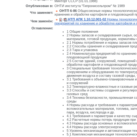
Минторг СССР (01.01.1988)
Опубликован в:
ОНТИ института "Гипронисельпром" № 1989
ОНТП 6-86
Общесоюзные нормы технологическог
Что заменяет:
хранению и обработке картофеля и плодоовощной п
НТП АПК 1.10.12.001-02
Нормы технологиче
Чем заменён:
предприятий по хранению и обработке картофеля и
Оглавление:
1 Общие положения
2 Нормы запасов и складирования сырья, о
материалов, готовой продукции, нормативы
2.1 Нормы потребления и нормы запасов п
2.2 Способы хранения и складирования про
2.3 Тара и упаковка
2.4 Номенклатура предприятий по хранению 
плодоовощной продукции
2.5 Состав зданий, сооружений, помещений 
обработке картофеля и плодоовощной проду
3 Специальные требования технологических
сооружениям и оборудованию по температуре
движения воздуха и составу газовой среды,
3.1 Требования к объемно-планировочным 
и сооружений
3.2 Температурно-влажностные и газовые 
3.3 Способы и системы создания и регулир
газовых сред
3.4 Техника безопасности, промышленная с
среды
4 Нормы расхода и требования к параметра
вспомогательных материалов, топлива, запч
пара, воздуха, кислорода и др.
4.1 Требования к параметрам и качеству сы
4.2 Расчетные нормы потерь продукции при
4.3 Нормы расхода основных и вспомогате
4.4 Нормы расхода электроэнергии
5 Уровень механизации и автоматизации те
5.1 Комплексная механизация технологичес