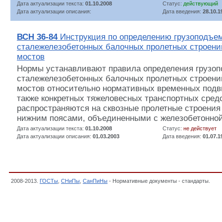
Дата актуализации текста:
01.10.2008
Статус:
действующий
Дата актуализации описания:
Дата введения:
28.10.1
ВСН 36-84
Инструкция по определению грузоподъе
сталежелезобетонных балочных пролетных строени
мостов
Нормы устанавливают правила определения грузо
сталежелезобетонных балочных пролетных строени
мостов относительно нормативных временных подви
также конкретных тяжеловесных транспортных сред
распространяются на сквозные пролетные строения
нижним поясами, объединенными с железобетонной
Дата актуализации текста:
01.10.2008
Статус:
не действует
Дата актуализации описания:
01.03.2003
Дата введения:
01.07.1
2008-2013.
ГОСТы
,
СНиПы
,
СанПиНы
- Нормативные документы - стандарты.
19.
искусственных сооружений, Проектирование, строительство, ремонт и содержани