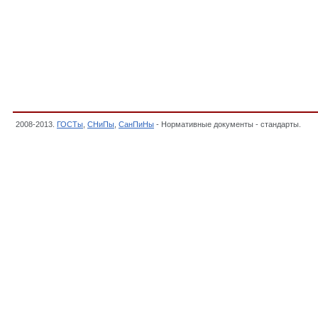
2008-2013.
ГОСТы
,
СНиПы
,
СанПиНы
- Нормативные документы - стандарты.
19.
искусственных сооружений, Проектирование, строительство, ремонт и содержани