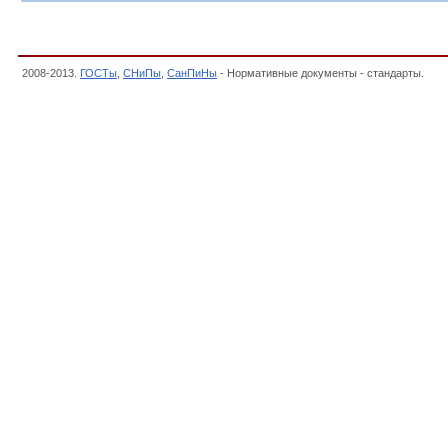
2008-2013.
ГОСТы
,
СНиПы
,
СанПиНы
- Нормативные документы - стандарты.
6. 
строительства автомобильных дорог и искусственных сооружений на них, Автомоб