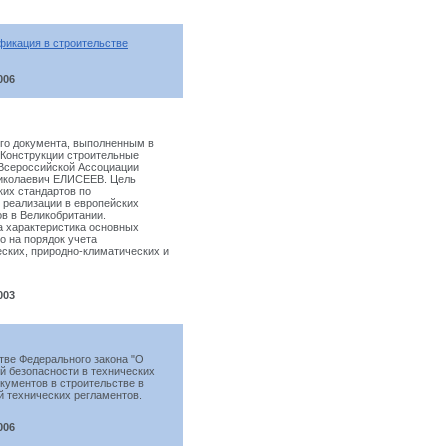
фикация в строительстве
006
го документа, выполненным в
«Конструкции строительные
 Всероссийской Ассоциации
Николаевич ЕЛИСЕЕВ. Цель
ких стандартов по
х реализации в европейских
в в Великобритании.
а характеристика основных
о на порядок учета
ских, природно-климатических и
003
тве Федерального закона "О
й безопасности в технических
кументов в строительстве в
й технических регламентов.
006