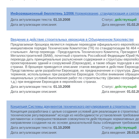
Информационный бюллетень 1/2006
Нормирование, стандартизация и серти
Дата актуализации текста:
01.10.2008
Статус:
действующий
Дата актуализации описания:
Дата введения:
01.02.2
Введение в действие строительных еврокодов в Объединенном Королевстве
Предлагаемая брошюра является первым переводом официального европейско
инициативном порядке Техническим Комитетом (ТК) по стандартизации № 464 
стальные». Автор перевода - Председатель Технического Комитета, Президент
Металлостроителей (ВАМ), почетный строитель Российской Федерации Юрий 
перевода дать принципиальные разъяснения содержания и структуры европейс
проектированию зданий и сооружений (Еврокодов), а также общих подходов к и
странах. В брошюре приводится описание этапов введения в действие Еврокодо
Представлены цели разработки Еврокодов, их предназначение и структура. Дан
терминов, используемых при разработке Еврокодов. Особое внимание обращен
национальных условий выполнения работ по строительству (физико-географиче
т.д.) при внедрении Еврокодов в европейских странах.
Дата актуализации текста:
01.10.2008
Статус:
действующий
Дата актуализации описания:
Дата введения:
01.02.2
Концепция Системы документов технического регулирования в строительстве
Концепция разработана с целью создания условий для реализации в строительс
техническом регулировании" исходя из необходимости установления требовани
регламентах и совершенствования совокупности действующих нормативных до
направлении создания на их основе доказательной базы соблюдения требовани
Дата актуализации текста:
01.10.2008
Статус:
действующий
Дата актуализации описания:
Дата введения:
28.03.2