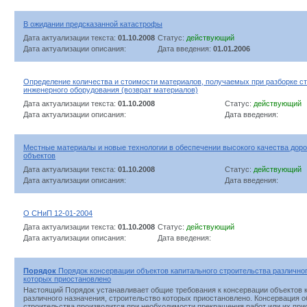
В ожидании предсказанной катастрофы
Дата актуализации текста:
01.10.2008
Статус:
действующий
Дата актуализации описания:
Дата введения:
01.01.2006
Определение количества и стоимости материалов, получаемых при разборке ст
инженерного оборудования (возврат материалов)
Дата актуализации текста:
01.10.2008
Статус:
действующий
Дата актуализации описания:
Дата введения:
Местные материалы и новые технологии в обеспечении высокого качества доро
объектов
Дата актуализации текста:
01.10.2008
Статус:
действующий
Дата актуализации описания:
Дата введения:
О СНиП 12-01-2004
Дата актуализации текста:
01.10.2008
Статус:
действующий
Дата актуализации описания:
Дата введения:
Порядок
Порядок консервации объектов капитального строительства различног
которых приостановлено
Настоящий Порядок устанавливает общие требования к консервации объектов 
различного назначения, строительство которых приостановлено. Консервация о
строительства производится при необходимости прекращения работ или их прио