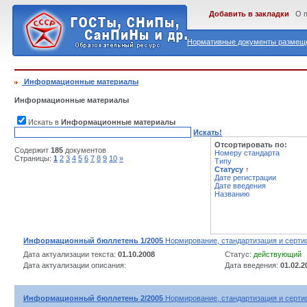
Добавить в закладки
О 
Нормативные документы размеще
Информационные материалы
Информационные материалы
Искать в
Информационные материалы
Искать!
Отсортировать по:
Содержит
185
документов
Номеру стандарта
Страницы:
1
2
3
4
5
6
7
8
9
10
»
Типу
Статусу
↑
Дате регистрации
Дате введения
Названию
Информационный бюллетень 1/2005
Нормирование, стандартизация и серти
Дата актуализации текста:
01.10.2008
Статус:
действующий
Дата актуализации описания:
Дата введения:
01.02.2
Информационный бюллетень 2/2005
Нормирование, стандартизация и серти