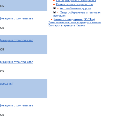
Информационные материалы
Разъяснения специалистов
005
Автомобильные дороги
Энергосбережение и тепловая
изоляция
фикация в строительстве
Каталог стандартов (ГОСТы)
Затирочные машины в аренду в казани
Болгарки в аренду в Казани
005
фикация в строительстве
005
фикация в строительстве
005
лировании"
фикация в строительстве
005