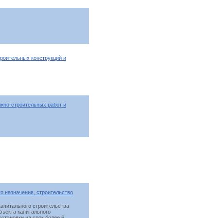
роительных конструкций и
жно-строительных работ и
о назначения, строительство
капитального строительства
бъекта капитального
становки на срок более 6