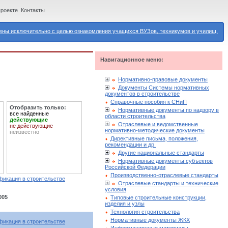
проекте
Контакты
ны исключительно с целью ознакомления учащихся ВУЗов, техникумов и училищ.
Навигационное меню:
Нормативно-правовые документы
Документы Системы нормативных
документов в строительстве
Справочные пособия к СНиП
Отобразить только:
Нормативные документы по надзору в
все найденные
области строительства
действующие
Отраслевые и ведомственные
не действующие
нормативно-методические документы
неизвестно
Директивные письма, положения,
рекомендации и др.
Другие национальные стандарты
Нормативные документы субъектов
Российской Федерации
Производственно-отраслевые стандарты
фикация в строительстве
Отраслевые стандарты и технические
условия
005
Типовые строительные конструкции,
изделия и узлы
Технология строительства
Нормативные документы ЖКХ
фикация в строительстве