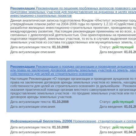
Рекомендации
Рекомендации по решению проблемных вопросов правового хар
подготовке земельных участков для предоставления на аукционах в целях реа
инвестиционно-строительных проектов
Данная аналитическая записка подготовлена Фондом «Институт экономики город
утверждённым планом работ на 2004-2006 годы по проекту 1.2.10 «Содействие
разработке жилищных инвестиционно-строительных проектов», проводимому п
международному развитию. Настоящие рекомендации применимы не во всех, а 
связанных с девелоперской деятельностью. Они ориентированы на применение
подготовки территорий, земельных участков, то есть в случаях выделения пос
земельных участков из состава государственных или муниципальных земель, с
Дата актуализации текста:
01.10.2008
Статус:
действующий
Дата актуализации описания:
Дата введения:
01.01.2
Рекомендации
Рекомендации о порядке организации и проведения аукционов 
или права на заключение договоров аренды земельных участков из земель, на
собственности для целей их строительного освоения
Настоящие Рекомендации «О порядке организации и проведения аукционов по 
права на заключение договоров аренды земельных участков из земель, наход
собственности для целей их строительного освоения» (в дальнейшем - Рекоме
оказания практической помощи органам местного самоуправления в организаци
предоставлению земельных участков - по продаже земельных участков или по 
договоров аренды земельных участков.
Дата актуализации текста:
01.10.2008
Статус:
действующий
Дата актуализации описания:
Дата введения:
01.01.2
Информационный бюллетень 2/2006
Нормирование, стандартизация и серти
Дата актуализации текста:
01.10.2008
Статус:
действующий
Дата актуализации описания:
Дата введения:
01.04.2