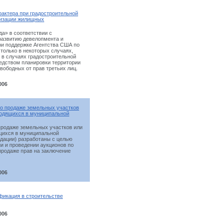
актера при градостроительной
лизации жилищных
а» в соответствии с
 развитию девелопмента и
ри поддержке Агентства США по
только в некоторых случаях,
 в случаях градостроительной
редством планировки территории
вободных от прав третьих лиц.
006
по продаже земельных участков
ходящихся в муниципальной
продаже земельных участков или
ящихся в муниципальной
ндации) разработаны с целью
и и проведении аукционов по
продаже прав на заключение
006
фикация в строительстве
006