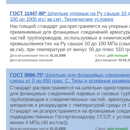
ГОСТ 11447-80*
Шпильки упорные на Ру свыше 10 
100 до 1000 кгс/ кв.см). Технические условия
Настоящий стандарт распространяется на упорные
применяемые для фланцевых соединений арматуры
частей трубопроводов, используемых в химическо
промышленностях на Ру свыше 10 до 100 МПа (свыш
кв.см), при температуре от минус 50 до плюс 510 г
Дата актуализации текста:
01.10.2008
Статус:
действующий
Дата актуализации описания:
Дата введения:
01.01.1
ГОСТ 9066-75*
Шпильки для фланцевых соединений
среды от 0 до 650 град. С. Типы и основные размер
Стандарт распространяется на шпильки односторон
для фланцевых соединений паровых и газовых турб
трубопроводов и соединительных частей, арматуры
аппаратов и резервуаров с температурой среды от 0
Стандарт не рсапространяется на фланцевые соеди
подведомственных Госгортехнадзору СССР, с усло
менее 4 МПа (40 кгс/см2).
Дата актуализации текста:
01.10.2008
Статус:
действующий