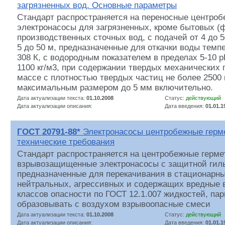
загрязненных вод. Основные параметры
Стандарт распространяется на переносные центро
электронасосы для загрязненных, кроме бытовых (
производственных сточных вод, с подачей от 4 до 5
5 до 50 м, предназначенные для откачки воды темпе
308 К, с водородным показателем в пределах 5-10 
1100 кг/м3, при содержании твердых механических
массе с плотностью твердых частиц не более 2500 
максимальным размером до 5 мм включительно.
Дата актуализации текста:
01.10.2008
Статус:
действующий
Дата актуализации описания:
Дата введения:
01.01.1
ГОСТ 20791-88*
Электронасосы центробежные герм
технические требования
Стандарт распространяется на центробежные герм
взрывозащищенные электронасосы с защитной гиль
предназначенные для перекачивания в стационарн
нейтральных, агрессивных и содержащих вредные 
классов опасности по ГОСТ 12.1.007 жидкостей, па
образовывать с воздухом взрывоопасные смеси
Дата актуализации текста:
01.10.2008
Статус:
действующий
Дата актуализации описания:
Дата введения:
01.01.1