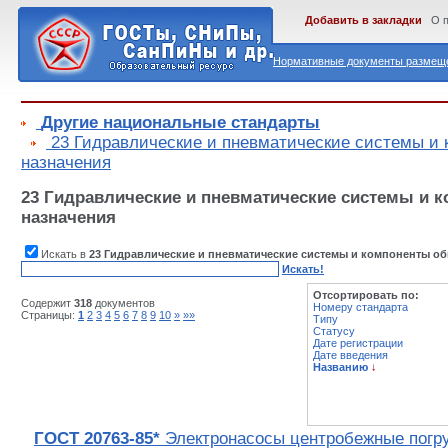
Добавить в закладки
О 
Нормативные документы размеще
Другие национальные стандарты
23 Гидравлические и пневматические системы и 
назначения
23 Гидравлические и пневматические системы и 
назначения
Искать в
23 Гидравлические и пневматические системы и компоненты об
Искать!
Отсортировать по:
Содержит
318
документов
Номеру стандарта
Страницы:
1
2
3
4
5
6
7
8
9
10
»
»»
Типу
Статусу
Дате регистрации
Дате введения
Названию
↓
ГОСТ 20763-85*
Электронасосы центробежные погр