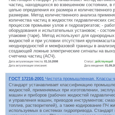
частиц, находящихся во взвешенном состоянии, в 
целью определения их размера и количественного 
размерам. Метод количественного анализа применяю
количества частиц в жидкостях гидравлических сис
процессов промывки узлов и гидроагрегатов; - раб
оборудования и испытательных установок; - состоя
упаковке (таре). Метод используют для однородных
жидкостей и при условии отсутствия крупномасшт
неоднородностей и межфазовой границы в анализи
создающей ложные электрические сигналы на выхо
счетчика частиц (АСЧ).
Дата актуализации текста:
01.10.2008
Статус:
действующий
Дата актуализации описания:
Дата введения:
01.09.2
ГОСТ 17216-2001
Чистота промышленная. Классы ч
Стандарт устанавливает классификацию промышле
жидкостей, применяемых при изготовлении, эксплу
машин и приборов (рабочих жидкостей гидравличе
и управления машин, приводов инструментов; смаз
топлив, растворителей), а также кодирование ПЧ ж
используемых в системах гидропривода. Стандарт