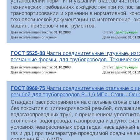
установлении норм ПЧ и указании классов чистоты
технических требованиях к жидкостям при их поста
транспортировании и хранении в нормативной, конс
технологической документации на изготовление, э
машин, приборов и инструментов.
Дата актуализации текста:
01.10.2008
Статус:
действующий
Дата актуализации описания:
Дата введения:
01.01.2
ГОСТ 5525-88
Части соединительные чугунные, изг
песчанные формы, для трубопроводов. Технически
Дата актуализации текста:
01.10.2008
Статус:
действующий
Дата актуализации описания:
Дата введения:
01.01.1
ГОСТ 8969-75
Части соединительные стальные с ц
резьбой для трубопроводов Р=1,6 МПа. Сгоны. Ос
Стандарт распространяется на стальные сгоны с ц
без покрытия с цилиндрической резьбой, служащи
водогазопроводных труб, с применением уплотните
отопления, водопровода, газопровода и других сис
условиях неагрессивных сред (вода, насыщенный в
газ и др.) при температуре проводимой среды не вы
давлении Р=1,6 МПа.