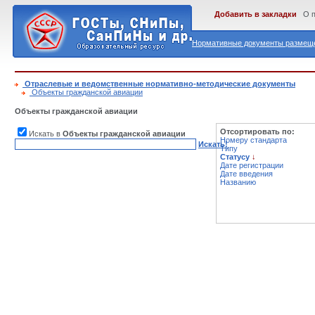
Добавить в закладки
О 
Нормативные документы размеще
Отраслевые и ведомственные нормативно-методические документы
Объекты гражданской авиации
Объекты гражданской авиации
Отсортировать по:
Искать в
Объекты гражданской авиации
Номеру стандарта
Искать!
Типу
Статусу
↓
Дате регистрации
Дате введения
Названию