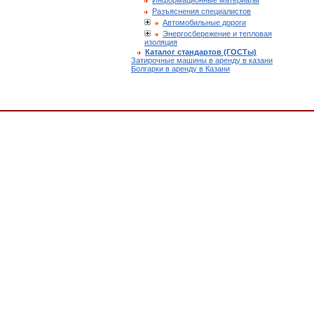
Информационные материалы
Разъяснения специалистов
Автомобильные дороги
Энергосбережение и тепловая
изоляция
Каталог стандартов (ГОСТы)
Затирочные машины в аренду в казани
Болгарки в аренду в Казани
екты гражданской авиации, Отраслевые и ведомственные нормативно-методические 