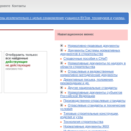
проекте
Контакты
ны исключительно с целью ознакомления учащихся ВУЗов, техникумов и училищ.
Навигационное меню:
Нормативно-правовые документы
Документы Системы нормативных
документов в строительстве
Отобразить только:
все найденные
Справочные пособия к СНиП
действующие
Нормативные документы по надзору в
не действующие
области строительства
неизвестно
Отраслевые и ведомственные
нормативно-методические документы
Директивные письма, положения,
рекомендации и др.
Другие национальные стандарты
Нормативные документы субъектов
Российской Федерации
Производственно-отраслевые стандарты
Отраслевые стандарты и технические
условия
Типовые строительные конструкции,
изделия и узлы
Технология строительства
Нормативные документы ЖКХ