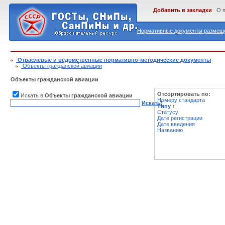
Добавить в закладки
О 
Нормативные документы размеще
Отраслевые и ведомственные нормативно-методические документы
Объекты гражданской авиации
Объекты гражданской авиации
Отсортировать по:
Искать в
Объекты гражданской авиации
Номеру стандарта
Искать!
Типу
↑
Статусу
Дате регистрации
Дате введения
Названию