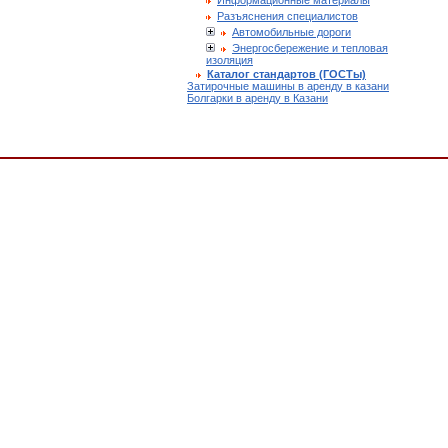
Информационные материалы
Разъяснения специалистов
Автомобильные дороги
Энергосбережение и тепловая
изоляция
Каталог стандартов (ГОСТы)
Затирочные машины в аренду в казани
Болгарки в аренду в Казани
ектирование предприятий сельского хозяйства, Отраслевые и ведомственные нормат