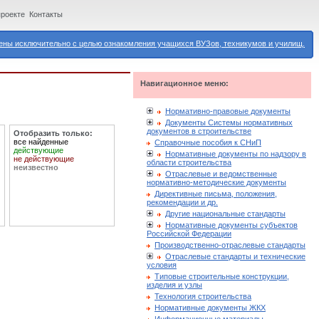
проекте
Контакты
ны исключительно с целью ознакомления учащихся ВУЗов, техникумов и училищ.
Навигационное меню:
Нормативно-правовые документы
Документы Системы нормативных
документов в строительстве
Отобразить только:
все найденные
Справочные пособия к СНиП
действующие
Нормативные документы по надзору в
не действующие
области строительства
неизвестно
Отраслевые и ведомственные
нормативно-методические документы
Директивные письма, положения,
рекомендации и др.
Другие национальные стандарты
Нормативные документы субъектов
Российской Федерации
Производственно-отраслевые стандарты
Отраслевые стандарты и технические
условия
Типовые строительные конструкции,
изделия и узлы
Технология строительства
Нормативные документы ЖКХ