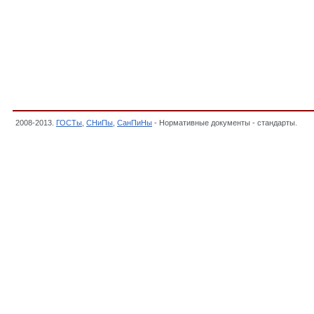
2008-2013.
ГОСТы
,
СНиПы
,
СанПиНы
- Нормативные документы - стандарты.
Про
нормативно-методические документы,