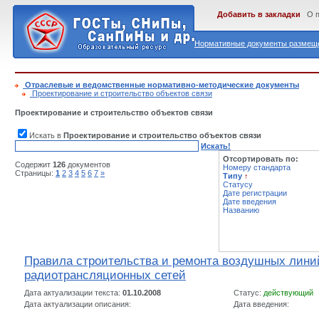
Добавить в закладки
О 
Нормативные документы размеще
Отраслевые и ведомственные нормативно-методические документы
Проектирование и строительство объектов связи
Проектирование и строительство объектов связи
Искать в
Проектирование и строительство объектов связи
Искать!
Отсортировать по:
Содержит
126
документов
Номеру стандарта
Страницы:
1
2
3
4
5
6
7
»
Типу
↑
Статусу
Дате регистрации
Дате введения
Названию
Правила строительства и ремонта воздушных лини
радиотрансляционных сетей
Дата актуализации текста:
01.10.2008
Статус:
действующий
Дата актуализации описания:
Дата введения: