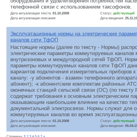
оборудования и удовлетворения потребностей насе
телефонной связи с использованием таксофонов.
Дата актуализации текста:
01.10.2008
Статус:
действующий
Дата актуализации описания:
Дата введения:
25.11.1
Эксплуатационные нормы на электрические парам
каналов сети ТфОП
Настоящие нормы (далее по тексту - Нормы) распр
электрические параметры коммутируемых каналов 
внутризоновых и междугородной сетей ТфОП. Норм
параметры коммутируемых каналов сети ТфОП дан
вариантов подключения измерительных приборов 
каналу: -у абонентов - взамен телефонного аппарата
абонент); -к абонентским комплектам районных АТС
оконечных станций сельской связи (ОС) (по тексту
содержат требования к основным электрическим па
оказывающим наибольшее влияние на качество те
документальной электросвязи. Нормы служат для о
коммутируемых каналов во время эксплуатационны
Дата актуализации текста:
01.10.2008
Статус:
действующий
Дата актуализации описания:
Дата введения:
05.04.1
Страницы:
1
2
3
4
5
6
7
»