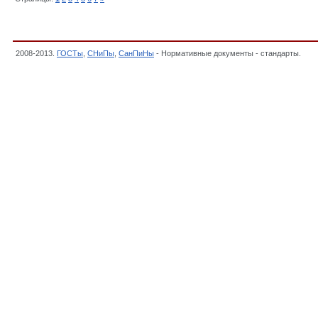
2008-2013.
ГОСТы
,
СНиПы
,
СанПиНы
- Нормативные документы - стандарты.
Про
методические документы,