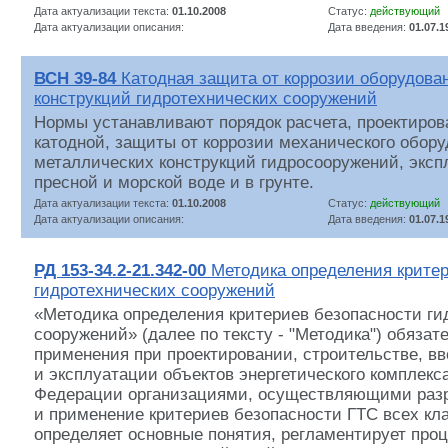
Дата актуализации текста:
01.10.2008
Статус:
действующий
Дата актуализации описания:
Дата введения:
01.07.1
ВСН 39-84
Катодная защита от коррозии оборудова
конструкций гидротехнических сооружений
Нормы устанавливают порядок расчета, проектиров
катодной, защиты от коррозии механического обору
металлических конструкций гидросооружений, экс
пресной и морской воде и в грунте.
Дата актуализации текста:
01.10.2008
Статус:
действующий
Дата актуализации описания:
Дата введения:
01.07.1
РД 153-34.2-21.342-00
Методика определения критер
гидротехнических сооружений
«Методика определения критериев безопасности ги
сооружений» (далее по тексту - "Методика") обязат
применения при проектировании, строительстве, в
и эксплуатации объектов энергетического комплекс
Федерации организациями, осуществляющими разр
и применение критериев безопасности ГТС всех кл
определяет основные понятия, регламентирует про