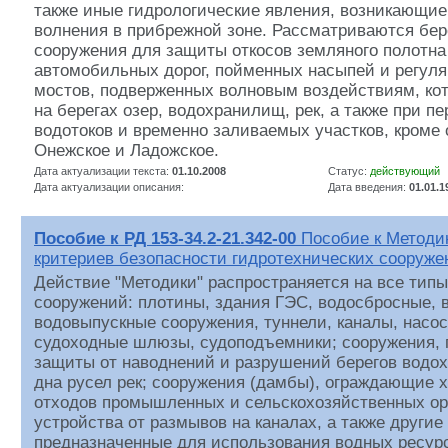
также иные гидрологические явления, возникающие 
волнения в прибрежной зоне. Рассматриваются бе
сооружения для защиты откосов земляного полотна
автомобильных дорог, пойменных насыпей и регул
мостов, подверженных волновым воздействиям, ко
на берегах озер, водохранилищ, рек, а также при п
водотоков и временно заливаемых участков, кроме 
Онежское и Ладожское.
Дата актуализации текста:
01.10.2008
Статус:
действующий
Дата актуализации описания:
Дата введения:
01.01.1
Пособие к РД 153-34.2-21.342-00
Пособие к Методи
критериев безопасности гидротехнических сооруже
Действие "Методики" распространяется на все тип
сооружений: плотины, здания ГЭС, водосбросные, 
водовыпускные сооружения, туннели, каналы, насо
судоходные шлюзы, судоподъемники; сооружения, 
защиты от наводнений и разрушений берегов водох
дна русел рек; сооружения (дамбы), ограждающие
отходов промышленных и сельскохозяйственных ор
устройства от размывов на каналах, а также другие
предназначенные для использования водных ресур