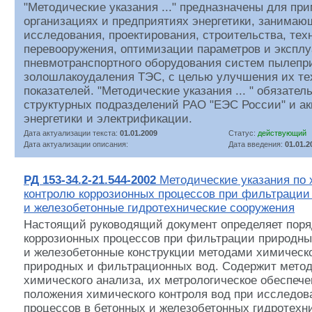
"Методические указания ..." предназначены для пр
организациях и предприятиях энергетики, занима
исследования, проектирования, строительства, тех
перевооружения, оптимизации параметров и экспл
пневмотранспортного оборудования систем пылепр
золошлакоудаления ТЭС, с целью улучшения их те
показателей. "Методические указания ... " обязател
структурных подразделений РАО "ЕЭС России" и а
энергетики и электрификации.
Дата актуализации текста:
01.01.2009
Статус:
действующий
Дата актуализации описания:
Дата введения:
01.01.2
РД 153-34.2-21.544-2002
Методические указания по
контролю коррозионных процессов при фильтрации
и железобетонные гидротехнические сооружения
Настоящий руководящий документ определяет поря
коррозионных процессов при фильтрации природны
и железобетонные конструкции методами химическо
природных и фильтрационных вод. Содержит метод
химического анализа, их метрологическое обеспече
положения химического контроля вод при исследов
процессов в бетонных и железобетонных гидротехн