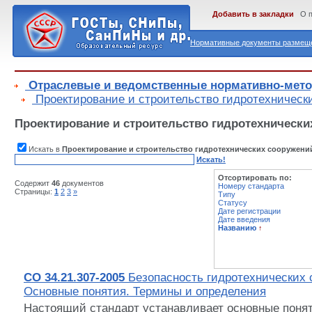
Добавить в закладки
О 
Нормативные документы размеще
Отраслевые и ведомственные нормативно-мет
Проектирование и строительство гидротехническ
Проектирование и строительство гидротехнически
Искать в
Проектирование и строительство гидротехнических сооружени
Искать!
Отсортировать по:
Содержит
46
документов
Номеру стандарта
Страницы:
1
2
3
»
Типу
Статусу
Дате регистрации
Дате введения
Названию
↑
СО 34.21.307-2005
Безопасность гидротехнических 
Основные понятия. Термины и определения
Настоящий стандарт устанавливает основные поня