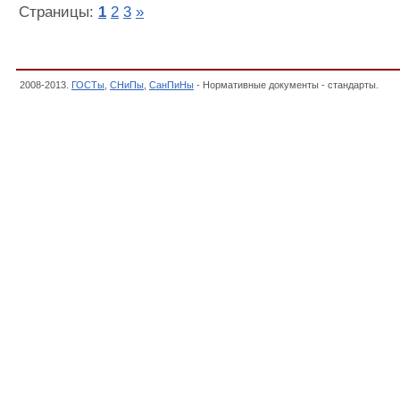
Страницы:
1
2
3
»
2008-2013.
ГОСТы
,
СНиПы
,
СанПиНы
- Нормативные документы - стандарты.
Про
нормативно-методические документы,