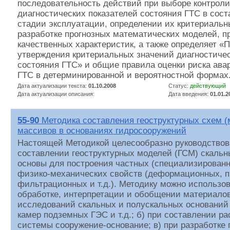
последовательность действий при выборе контрол
диагностических показателей состояния ГТС в соста
стадии эксплуатации, определении их критериальн
разработке прогнозных математических моделей, 
качественных характеристик, а также определяет «
утверждения критериальных значений диагностичес
состояния ГТС» и общие правила оценки риска ав
ГТС в детерминированной и вероятностной формах
Дата актуализации текста:
01.10.2008
Статус:
действующий
Дата актуализации описания:
Дата введения:
01.01.2
55-90
Методика составления геоструктурных схем (
массивов в основаниях гидросооружений
Настоящей Методикой целесообразно руководствов
составлении геоструктурных моделей (ГСМ) скальн
основы для построения частных (специализирован
физико-механических свойств (деформационных, п
фильтрационных и т.д.). Методику можно использова
обработке, интерпретации и обобщении материало
исследований скальных и полускальных оснований 
камер подземных ГЭС и т.д.; б) при составлении р
системы сооружение-основание; в) при разработке