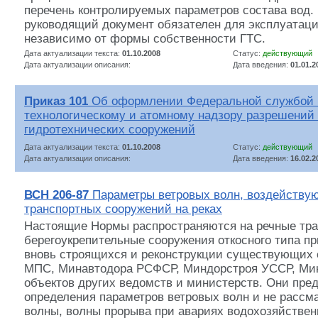
перечень контролируемых параметров состава вод
руководящий документ обязателен для эксплуатаци
независимо от формы собственности ГТС.
Дата актуализации текста:
01.10.2008
Статус:
действующий
Дата актуализации описания:
Дата введения:
01.01.2
Приказ 101
Об оформлении Федеральной службой п
технологическому и атомному надзору разрешений
гидротехнических сооружений
Дата актуализации текста:
01.10.2008
Статус:
действующий
Дата актуализации описания:
Дата введения:
16.02.2
ВСН 206-87
Параметры ветровых волн, воздейству
транспортных сооружений на реках
Настоящие Нормы распространяются на речные тр
берегоукрепительные сооружения откосного типа п
вновь строящихся и реконструкции существующих 
МПС, Минавтодора РСФСР, Миндорстроя УССР, Ми
объектов других ведомств и министерств. Они пре
определения параметров ветровых волн и не рассм
волны, волны прорыва при авариях водохозяйствен