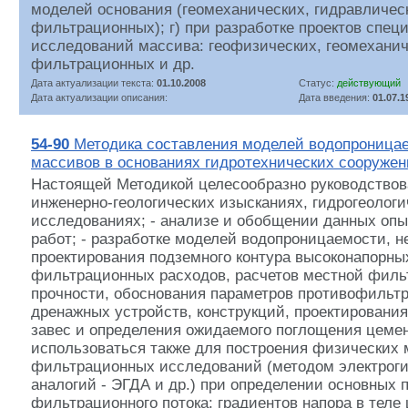
моделей основания (геомеханических, гидравличес
фильтрационных); г) при разработке проектов спец
исследований массива: геофизических, геомеханич
фильтрационных и др.
Дата актуализации текста:
01.10.2008
Статус:
действующий
Дата актуализации описания:
Дата введения:
01.07.1
54-90
Методика составления моделей водопроница
массивов в основаниях гидротехнических сооруже
Настоящей Методикой целесообразно руководствова
инженерно-геологических изысканиях, гидрогеологи
исследованиях; - анализе и обобщении данных оп
работ; - разработке моделей водопроницаемости, 
проектирования подземного контура высоконапорных
фильтрационных расходов, расчетов местной филь
прочности, обоснования параметров противофильт
дренажных устройств, конструкций, проектировани
завес и определения ожидаемого поглощения цемен
использоваться также для построения физических 
фильтрационных исследований (методом электрог
аналогий - ЭГДА и др.) при определении основных 
фильтрационного потока: градиентов напора в теле