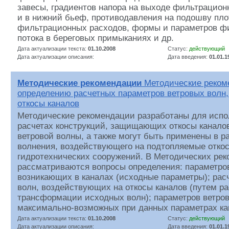
завесы, градиентов напора на выходе фильтрационн
и в нижний бьеф, противодавления на подошву пло
фильтрационных расходов, формы и параметров ф
потока в береговых примыканиях и др.
Дата актуализации текста:
01.10.2008
Статус:
действующий
Дата актуализации описания:
Дата введения:
01.01.1
Методические рекомендации
Методические реком
определению расчетных параметров ветровых волн
откосы каналов
Методические рекомендации разработаны для испо
расчетах конструкций, защищающих откосы каналов
ветровой волны, а также могут быть применены в р
волнения, воздействующего на подтопляемые отко
гидротехнических сооружений. В Методических ре
рассматриваются вопросы определения: параметров
возникающих в каналах (исходные параметры); рас
волн, воздействующих на откосы каналов (путем р
трансформации исходных волн); параметров ветров
максимально-возможных при данных параметрах ка
Дата актуализации текста:
01.10.2008
Статус:
действующий
Дата актуализации описания:
Дата введения:
01.01.1