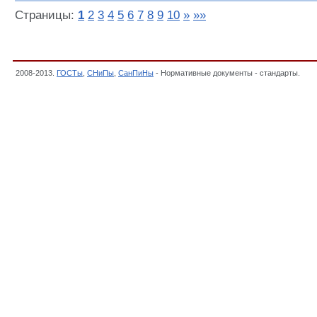
Страницы:
1
2
3
4
5
6
7
8
9
10
»
»»
2008-2013.
ГОСТы
,
СНиПы
,
СанПиНы
- Нормативные документы - стандарты.
Док