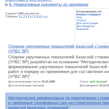
8. Нормативные документы по экономике
Отсортировать по:
Содержит
1441
документов
Номеру стандарта
↑
Страницы:
1
2
3
4
5
6
7
8
9
10
»
»»
Типу
Статусу
Дате регистрации
Дате введения
Названию
Сборник укрупненных показателей базисной стоимо
(УПБС ВР)
Сборник укрупненных показателей базисной стоимо
(УПБС ВР) разработан на основании "Методических
формированию укрупненных показателей базисной 
работ и порядку их применения для составления и
(УПБС ВР)".
Дата актуализации текста:
01.01.2009
Статус:
действующий
Дата актуализации описания:
Дата введения:
01.12.1
Методические рекомендации по определению стоим
и свободных (договорных) цен на строительную пр
развития рыночных отношений