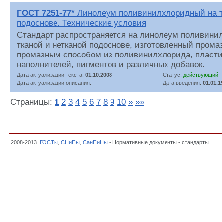
ГОСТ 7251-77*
Линолеум поливинилхлоридный на тк
подоснове. Технические условия
Стандарт распространяется на линолеум поливини
тканой и нетканой подоснове, изготовленный прома
промазным способом из поливинилхлорида, пласти
наполнителей, пигментов и различных добавок.
Дата актуализации текста:
01.10.2008
Статус:
действующий
Дата актуализации описания:
Дата введения:
01.01.1
Страницы:
1
2
3
4
5
6
7
8
9
10
»
»»
2008-2013.
ГОСТы
,
СНиПы
,
СанПиНы
- Нормативные документы - стандарты.
6. 
документов в строительстве,