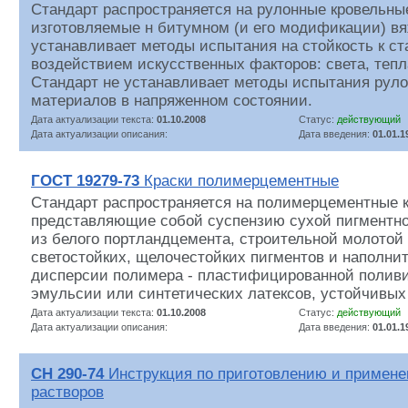
Стандарт распространяется на рулонные кровельны
изготовляемые н битумном (и его модификации) в
устанавливает методы испытания на стойкость к с
воздействием искусственных факторов: света, тепла
Стандарт не устанавливает методы испытания рул
материалов в напряженном состоянии.
Дата актуализации текста:
01.10.2008
Статус:
действующий
Дата актуализации описания:
Дата введения:
01.01.1
ГОСТ 19279-73
Краски полимерцементные
Стандарт распространяется на полимерцементные к
представляющие собой суспензию сухой пигментно
из белого портландцемента, строительной молотой 
светостойких, щелочестойких пигментов и наполни
дисперсии полимера - пластифицированной полив
эмульсии или синтетических латексов, устойчивых 
Дата актуализации текста:
01.10.2008
Статус:
действующий
Дата актуализации описания:
Дата введения:
01.01.1
СН 290-74
Инструкция по приготовлению и примен
растворов