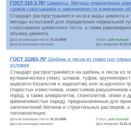
ГОСТ 310.3-76*
Цементы. Методы определения норм
сроков схватывания и равномерности изменения о
Стандарт распространяется на все виды цемента и
методы испытаний для определения нормальной гус
схватывания цементного теста, а также равномерн
объема цемента.
Дата актуализации текста:
01.10.2008
Статус:
действующий
Дата актуализации описания:
Дата введения:
01.01.1
ГОСТ 22263-76*
Щебень и песок из пористых горных
условия
Стандарт распространяется на щебень и песок из п
вулканического (пемз, шлаков, туфов, крупнопорис
андезито-базальтов и андезитов) или осадочного 
(пористых известняков, известняков-ракушечников 
пород, а также алевролитов, спонголитов, опоки и д
кремнеземистых пород), предназначенные для прим
заполнителей бетонов и строительных растворов, а
теплоизоляции.
Дата актуализации текста:
01.10.2008
Статус:
действующий
Дата актуализации описания:
Дата введения:
01.01.1