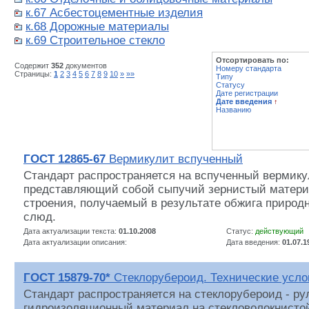
к.67 Асбестоцементные изделия
к.68 Дорожные материалы
к.69 Строительное стекло
Отсортировать по:
Содержит
352
документов
Номеру стандарта
Страницы:
1
2
3
4
5
6
7
8
9
10
»
»»
Типу
Статусу
Дате регистрации
Дате введения
↑
Названию
ГОСТ 12865-67
Вермикулит вспученный
Стандарт распространяется на вспученный вермику
представляющий собой сыпучий зернистый матери
строения, получаемый в результате обжига природ
слюд.
Дата актуализации текста:
01.10.2008
Статус:
действующий
Дата актуализации описания:
Дата введения:
01.07.1
ГОСТ 15879-70*
Стеклорубероид. Технические усло
Стандарт распространяется на стеклорубероид - р
гидроизоляционный материал на стекловолокнистой