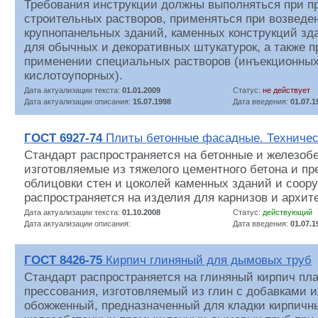
Требования инструкции должны выполняться при п
строительных растворов, применяться при возведе
крупнопанельных зданий, каменных конструкций зд
для обычных и декоративных штукатурок, а также п
применении специальных растворов (инъекционных
кислотоупорных).
Дата актуализации текста:
01.01.2009
Статус:
не действует
Дата актуализации описания:
15.07.1998
Дата введения:
01.07.1
ГОСТ 6927-74
Плиты бетонные фасадные. Техничес
Стандарт распространяется на бетонные и железоб
изготовляемые из тяжелого цементного бетона и п
облицовки стен и цоколей каменных зданий и соор
распространяется на изделия для карнизов и архит
Дата актуализации текста:
01.10.2008
Статус:
действующий
Дата актуализации описания:
Дата введения:
01.07.1
ГОСТ 8426-75
Кирпич глиняный для дымовых труб
Стандарт распространяется на глиняный кирпич пла
прессования, изготовляемый из глин с добавками и
обожженный, предназначенный для кладки кирпичн