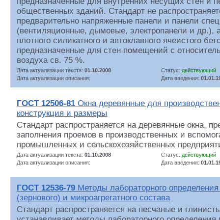
предназначенные для внутренних несущих стен и п
общественных зданий. Стандарт не распространяет
предварительно напряженные панели и панели спец
(вентиляционные, дымовые, электропанели и др.), а
плотного силикатного и автоклавного ячеистого бет
предназначенные для стен помещений с относител
воздуха св. 75 %.
Дата актуализации текста:
01.10.2008
Статус:
действующий
Дата актуализации описания:
Дата введения:
01.01.1
ГОСТ 12506-81
Окна деревянные для производствен
конструкция и размеры
Стандарт распространяется на деревянные окна, п
заполнения проемов в производственных и вспомог
промышленных и сельскохозяйственных предприят
Дата актуализации текста:
01.10.2008
Статус:
действующий
Дата актуализации описания:
Дата введения:
01.01.1
ГОСТ 12536-79
Методы лабораторного определения 
(зернового) и микроагрегатного состава
Стандарт распространяется на песчаные и глинисты
устанавливает методы лабораторного определения 