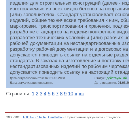
изделия для строительных конструкций (далее - из
изготовляемые из всех видов бетонов на неоргани
(или) заполнителях. Стандарт устанавливает основ
изделий, общие технические требования к ним, об
маркировки, транспортирования и хранения, подле
разработке стандартов на изделия конкретных видов
разработке технических условий и (или) рабочих ч
рабочей документации на нестандартизованные изд
разработку рабочей документации и в договорах на
допускается приводить ссылки на отдельные разде
стандарта. В заказах на изготовление и поставку 
нестандартизованных изделий по рабочим чертежам
допускается приводить ссылку на настоящий станд
Дата актуализации текста:
01.10.2008
Статус:
действующий
Дата актуализации описания:
Дата введения:
01.03.2
Страницы:
1
2
3
4
5
6
7
8
9
10
»
»»
2008-2013.
ГОСТы
,
СНиПы
,
СанПиНы
- Нормативные документы - стандарты.
5. 
нормативных документов в строительстве,