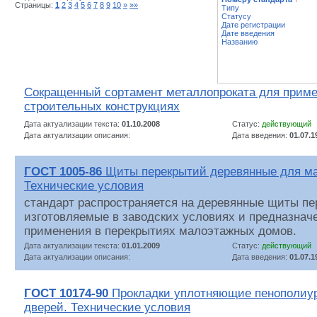
Страницы:
1
2
3
4
5
6
7
8
9
10
»
»»
Типу
Статусу
Дате регистрации
Дате введения
Названию
Сокращенный сортамент металлопроката для приме
строительных конструкциях
Дата актуализации текста:
01.10.2008
Статус:
действующий
Дата актуализации описания:
Дата введения:
01.07.1
ГОСТ 1005-86
Щиты перекрытий деревянные для м
Технические условия
стандарт распространяется на деревянные щиты пе
изготовляемые в заводских условиях и предназнач
применения в перекрытиях малоэтажных домов.
Дата актуализации текста:
01.01.2009
Статус:
действующий
Дата актуализации описания:
Дата введения:
01.07.1
ГОСТ 10174-90
Прокладки уплотняющие пенополиур
дверей. Технические условия