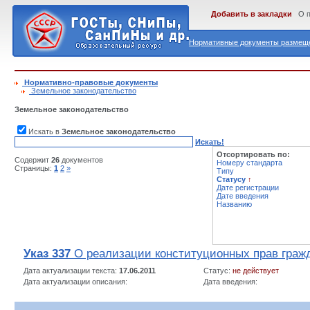
Добавить в закладки
О 
Нормативные документы размеще
Нормативно-правовые документы
Земельное законодательство
Земельное законодательство
Искать в
Земельное законодательство
Искать!
Отсортировать по:
Содержит
26
документов
Номеру стандарта
Страницы:
1
2
»
Типу
Статусу
↑
Дате регистрации
Дате введения
Названию
Указ 337
О реализации конституционных прав граж
Дата актуализации текста:
17.06.2011
Статус:
не действует
Дата актуализации описания:
Дата введения: