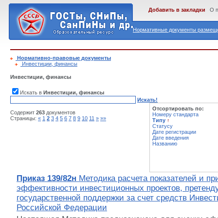
Добавить в закладки
О 
Нормативные документы размеще
Нормативно-правовые документы
Инвестиции, финансы
Инвестиции, финансы
Искать в
Инвестиции, финансы
Искать!
Отсортировать по:
Содержит
263
документов
Номеру стандарта
Страницы:
«
1
2
3
4
5
6
7
8
9
10
11
»
»»
Типу
↑
Статусу
Дате регистрации
Дате введения
Названию
Приказ 139/82н
Методика расчета показателей и пр
эффективности инвестиционных проектов, претенд
государственной поддержки за счет средств Инвес
Российской Федерации