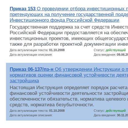
Приказ 153
О проведении отбора инвестиционных п
претендующих на получение государственной подде
Инвестиционного фонда Российской Федерации
Государственная поддержка за счет средств Инвес
Российской Федерации предоставляется на обеспе
инвестиционных проектов, имеющих общегосударст
также для разработки проектной документации инв
Дата актуализации текста:
01.10.2008
Статус:
действующий
Дата актуализации описания:
Дата введения:
09.06.2
Приказ 06-137/пз-н
Об утверждении Инструкции о п
нормативов оценки финансовой устойчивости деят
застройщика
Настоящая Инструкция определяет порядок расчета
финансовой устойчивости деятельности застройщи
обеспеченности обязательств, норматива целевого
средств, норматива безубыточности.
Дата актуализации текста:
01.10.2008
Статус:
действующий
Дата актуализации описания:
Дата введения:
30.11.2