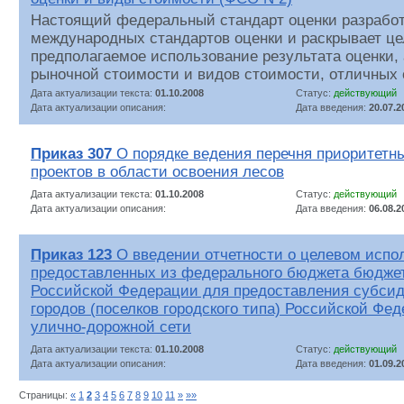
Настоящий федеральный стандарт оценки разработ
международных стандартов оценки и раскрывает це
предполагаемое использование результата оценки, 
рыночной стоимости и видов стоимости, отличных 
Дата актуализации текста:
01.10.2008
Статус:
действующий
Дата актуализации описания:
Дата введения:
20.07.2
Приказ 307
О порядке ведения перечня приоритетн
проектов в области освоения лесов
Дата актуализации текста:
01.10.2008
Статус:
действующий
Дата актуализации описания:
Дата введения:
06.08.2
Приказ 123
О введении отчетности о целевом испо
предоставленных из федерального бюджета бюдже
Российской Федерации для предоставления субси
городов (поселков городского типа) Российской Фе
улично-дорожной сети
Дата актуализации текста:
01.10.2008
Статус:
действующий
Дата актуализации описания:
Дата введения:
01.09.2
Страницы:
«
1
2
3
4
5
6
7
8
9
10
11
»
»»