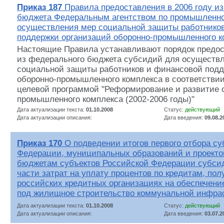
Приказ 187
Правила предоставления в 2006 году и
бюджета Федеральным агентством по промышленно
осуществления мер социальной защиты работнико
поддержки организаций оборонно-промышленного к
Настоящие Правила устанавливают порядок предос
из федерального бюджета субсидий для осуществ
социальной защиты работников и финансовой подд
оборонно-промышленного комплекса в соответстви
целевой программой "Реформирование и развитие 
промышленного комплекса (2002-2006 годы)"
Дата актуализации текста:
01.10.2008
Статус:
действующий
Дата актуализации описания:
Дата введения:
09.08.2
Приказ 170
О подведении итогов первого отбора су
Федерации, муниципальных образований и проекто
бюджетам субъектов Российской Федерации субси
части затрат на уплату процентов по кредитам, по
российских кредитных организациях на обеспечени
под жилищное строительство коммунальной инфра
Дата актуализации текста:
01.10.2008
Статус:
действующий
Дата актуализации описания:
Дата введения:
03.07.2