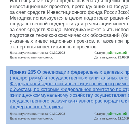
Настоящая Методика предназначена для оценки эф
инвестиционных проектов, претендующих на госуд
за счет средств Инвестиционного фонда Российско
Методика используется в целях подготовки решени
государственной поддержки для реализации инвес
за счет средств Фонда. Методика может быть испол
подготовке технико-экономических обоснований (би
указанных инвестиционных проектов, а также при п
экспертизы инвестиционных проектов.
Дата актуализации текста:
01.10.2008
Статус:
действующий
Дата актуализации описания:
Дата введения:
23.05.2
Приказ 265
О реализации федеральных целевых п
(подпрограмм) и государственных капитальных вло
Федеральной адресной инвестиционной программы 
объектам, по которым Федеральное агентство по ст
жилищно-коммунальному хозяйству осуществляет
государственного заказчика-главного распорядителя
федерального бюджета
Дата актуализации текста:
01.10.2008
Статус:
действующий
Дата актуализации описания:
Дата введения:
12.10.2