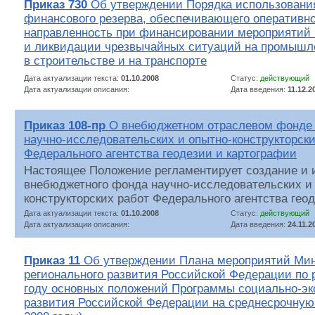
Приказ 730
Об утверждении Порядка использования
финансового резерва, обеспечивающего оперативн
направленность при финансировании мероприятий
и ликвидации чрезвычайных ситуаций на промышл
в строительстве и на транспорте
Дата актуализации текста:
01.10.2008
Статус:
действующий
Дата актуализации описания:
Дата введения:
11.12.2
Приказ 108-пр
О внебюджетном отраслевом фонде
научно-исследовательских и опытно-конструкторски
Федерального агентства геодезии и картографии
Настоящее Положение регламентирует создание и 
внебюджетного фонда научно-исследовательских и
конструкторских работ Федерального агентства гео
Дата актуализации текста:
01.10.2008
Статус:
действующий
Дата актуализации описания:
Дата введения:
24.11.2
Приказ 11
Об утверждении Плана мероприятий Мин
регионального развития Российской Федерации по 
году основных положений Программы социально-эк
развития Российской Федерации на среднесрочную 