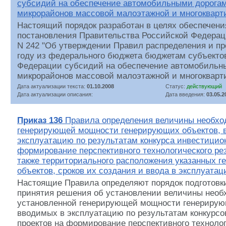
субсидий на обеспечение автомобильными дорога
микрорайонов массовой малоэтажной и многокварт
Настоящий порядок разработан в целях обеспечен
постановления Правительства Российской Федераци
N 242 "Об утверждении Правил распределения и пр
году из федерального бюджета бюджетам субъекто
Федерации субсидий на обеспечение автомобильн
микрорайонов массовой малоэтажной и многокварти
Дата актуализации текста:
01.10.2008
Статус:
действующий
Дата актуализации описания:
Дата введения:
03.05.2
Приказ 136
Правила определения величины необхо
генерирующей мощности генерирующих объектов, 
эксплуатацию по результатам конкурса инвестицио
формирование перспективного технологического ре
также территориального расположения указанных 
объектов, сроков их создания и ввода в эксплуата
Настоящие Правила определяют порядок подготовк
принятия решения об установлении величины нео
установленной генерирующей мощности генерирую
вводимых в эксплуатацию по результатам конкурс
проектов на формирование перспективного технолог